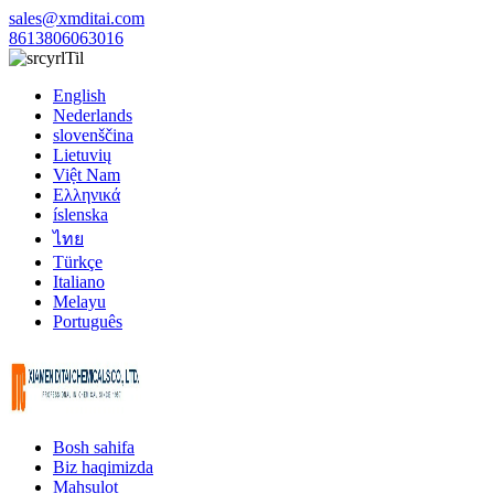
sales@xmditai.com
8613806063016
Til
English
Nederlands
slovenščina
Lietuvių
Việt Nam
Ελληνικά
íslenska
ไทย
Türkçe
Italiano
Melayu
Português
Bosh sahifa
Biz haqimizda
Mahsulot