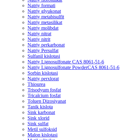
Natriy formati
Natriy glyukonat
Natriy metabisulfit
Natriy metasilikat
Natriy molibdat
Natriy nitrat
Natriy nitrit
Natriy perkarbonat
Natriy Persulfat
Sulfanil kislotasi
Natriy Lignosulfonate CAS 8061-51-6
Natriy Lignosulfonate PowderCAS 8061-51-6
Sorbin kislotasi
Natriy perxlorat
Thiourea
Trisodyum fosfat
Tricalcium fosfat
Toluen Dizosiyanat
Tanik kislota
Sink karbonat
Sink xlorid
Sink sulfat
Metil sulfoksid
Malon kislotasi