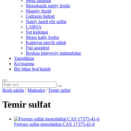
Metil salitsilat
Monobazik natriy fosfat
Magniy ftorid
Gidrazin hidrati
Natriy lauril efir sulfat
LABSA
Sut kislotasi
Mono kaliy fosfor
Kaltsiyni targ'ib qilish
Ftal angidrid
Boshqa kimyoviy mahsulotlar
Yangiliklar
Ko'rgazma
Biz bilan bog'lanish
Bosh sahifa
/
Mahsulot
/
Temir sulfat
Temir sulfat
Ferrous sulfat monohidrat CAS 17375-41-6