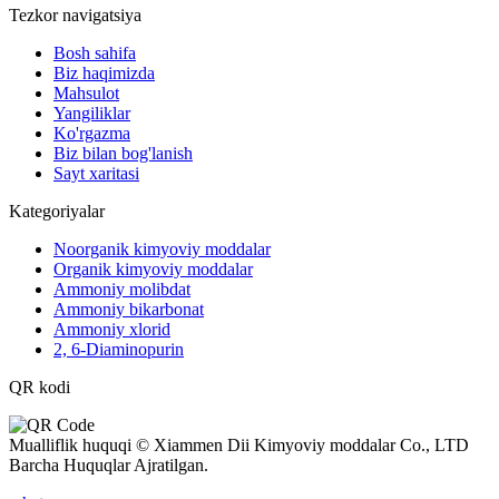
Tezkor navigatsiya
Bosh sahifa
Biz haqimizda
Mahsulot
Yangiliklar
Ko'rgazma
Biz bilan bog'lanish
Sayt xaritasi
Kategoriyalar
Noorganik kimyoviy moddalar
Organik kimyoviy moddalar
Ammoniy molibdat
Ammoniy bikarbonat
Ammoniy xlorid
2, 6-Diaminopurin
QR kodi
Mualliflik huquqi © Xiammen Dii Kimyoviy moddalar Co., LTD
Barcha Huquqlar Ajratilgan.