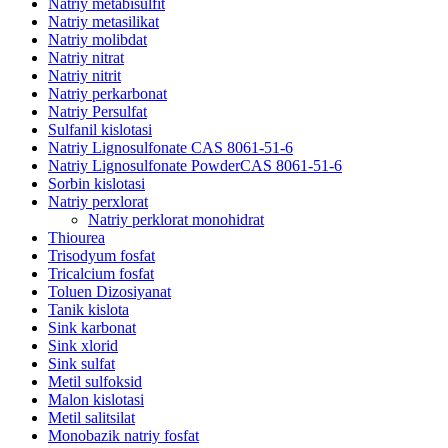
Natriy metabisulfit
Natriy metasilikat
Natriy molibdat
Natriy nitrat
Natriy nitrit
Natriy perkarbonat
Natriy Persulfat
Sulfanil kislotasi
Natriy Lignosulfonate CAS 8061-51-6
Natriy Lignosulfonate PowderCAS 8061-51-6
Sorbin kislotasi
Natriy perxlorat
Natriy perklorat monohidrat
Thiourea
Trisodyum fosfat
Tricalcium fosfat
Toluen Dizosiyanat
Tanik kislota
Sink karbonat
Sink xlorid
Sink sulfat
Metil sulfoksid
Malon kislotasi
Metil salitsilat
Monobazik natriy fosfat