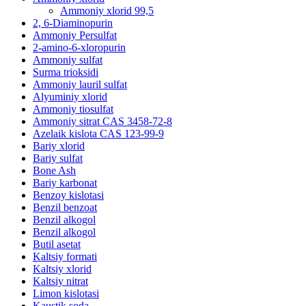
Ammoniy xlorid 99,5
2, 6-Diaminopurin
Ammoniy Persulfat
2-amino-6-xloropurin
Ammoniy sulfat
Surma trioksidi
Ammoniy lauril sulfat
Alyuminiy xlorid
Ammoniy tiosulfat
Ammoniy sitrat CAS 3458-72-8
Azelaik kislota CAS 123-99-9
Bariy xlorid
Bariy sulfat
Bone Ash
Bariy karbonat
Benzoy kislotasi
Benzil benzoat
Benzil alkogol
Benzil alkogol
Butil asetat
Kaltsiy formati
Kaltsiy xlorid
Kaltsiy nitrat
Limon kislotasi
Kaustik soda