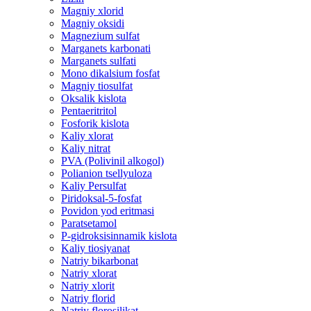
Magniy xlorid
Magniy oksidi
Magnezium sulfat
Marganets karbonati
Marganets sulfati
Mono dikalsium fosfat
Magniy tiosulfat
Oksalik kislota
Pentaeritritol
Fosforik kislota
Kaliy xlorat
Kaliy nitrat
PVA (Polivinil alkogol)
Polianion tsellyuloza
Kaliy Persulfat
Piridoksal-5-fosfat
Povidon yod eritmasi
Paratsetamol
P-gidroksisinnamik kislota
Kaliy tiosiyanat
Natriy bikarbonat
Natriy xlorat
Natriy xlorit
Natriy florid
Natriy florosilikat