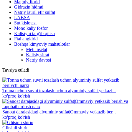
Magniy ftorid
Gidrazin hidrati
Natriy lauril efir sulfat
LABSA
Sut kislotasi
Mono kaliy fosfor
Kaltsiyni targ'ib qilish
Ftal angidrid
Boshqa kimyoviy mahsulotlar
Metil asetat
Kaltsiy sitrat
Natriy davosi
Tavsiya etiladi
Tonna uchun suvni tozalash uchun alyuminiy sulfat yetkazi...
ko'proq ko'rish
Sanoat darajasidagi alyuminiy sulfat|Ommaviy yetkazib ber...
ko'proq ko'rish
Glitsinli shirin