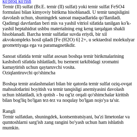
ko'proq ko'rish
Temir (II) sulfat (Br.E. temir (II) sulfat) yoki temir sulfat FeSO4
formulasi bilan kimyoviy birikma hisoblanadi. U temir tanqisligini
davolash uchun, shuningdek sanoat maqsadlarida qo'llaniladi.
Qadimgi davrlardan beri mis va yashil vitriol sifatida tanilgan ko'k-
yashil heptahidrat ushbu materialning eng keng tarqalgan shakli
hisoblanadi. Barcha temir sulfatlar suvda eriydi, bir xil
akvokompleks hosil qiladi [Fe (H2O) 6] 2+, u sektaedral molekulyar
geometriyaga ega va paramagnetikdir.
Sanoat sifatida temir sulfat asosan boshqa temir birikmalarining
kashshofi sifatida ishlatiladi, bu tsement tarkibidagi xromatni
kamaytirish uchun qaytaruvchi vosita.
Oziqlantiruvchi qo'shimcha
Boshqa temir aralashmalari bilan bir qatorda temir sulfat oziq-ovqat
mahsulotlarini boyitish va temir tanqisligi anemiyasini davolash
uchun ishlatiladi, ich qotish - bu og'iz orqali qo'shimchalar kiritish
bilan bog'liq bo'lgan tez-tez va noqulay bo'lgan nojo'ya ta'sir.
Rangli
Temir sulfatdan, shuningdek, kontsentratsiyani, ba'zi limetonlar va
qumtoshlarni sarg'ish zang rangini bo'yash uchun ham ishlatish
mumkin.