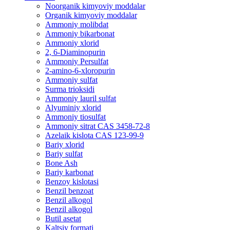
Noorganik kimyoviy moddalar
Organik kimyoviy moddalar
Ammoniy molibdat
Ammoniy bikarbonat
Ammoniy xlorid
2, 6-Diaminopurin
Ammoniy Persulfat
2-amino-6-xloropurin
Ammoniy sulfat
Surma trioksidi
Ammoniy lauril sulfat
Alyuminiy xlorid
Ammoniy tiosulfat
Ammoniy sitrat CAS 3458-72-8
Azelaik kislota CAS 123-99-9
Bariy xlorid
Bariy sulfat
Bone Ash
Bariy karbonat
Benzoy kislotasi
Benzil benzoat
Benzil alkogol
Benzil alkogol
Butil asetat
Kaltsiy formati