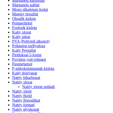
Marganets karbonati
Marganets sulfati
Mono dikalsium fosfat
Magniy tiosulfat
Oksalik kislota
Pentaeritritol
Fosforik kislota
Kaliy xlorat
Kaliy nitrat
PVA (Polivinil alkogol)
Polianion tsellyuloza
Kaliy Persulfat
Piridoksal-5-fosfat
Povidon yod eritmasi
Paratsetamol
P-gidroksisinnamik kislota
Kaliy tiosiyanat
Natriy bikarbonat
Natriy xlorat
Natriy xlorat sotiladi
Natriy xlorit
Natriy florid
Natriy florosilikat
Natriy formati
Natriy glyukonat