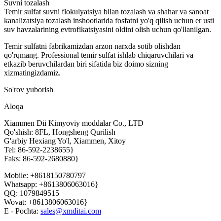
Suvni tozalash
Temir sulfat suvni flokulyatsiya bilan tozalash va shahar va sanoat
kanalizatsiya tozalash inshootlarida fosfatni yo'q qilish uchun er usti
suv havzalarining evtrofikatsiyasini oldini olish uchun qo'llanilgan.
Temir sulfatni fabrikamizdan arzon narxda sotib olishdan
qo'rqmang. Professional temir sulfat ishlab chiqaruvchilari va
etkazib beruvchilardan biri sifatida biz doimo sizning
xizmatingizdamiz.
So'rov yuborish
Aloqa
Xiammen Dii Kimyoviy moddalar Co., LTD
Qo'shish: 8FL, Hongsheng Qurilish
G'arbiy Hexiang Yo'l, Xiammen, Xitoy
Tel: 86-592-2238655}
Faks: 86-592-2680880}
Mobile: +8618150780797
Whatsapp: +8613806063016}
QQ: 1079849515
Wovat: +8613806063016}
E - Pochta:
sales@xmditai.com