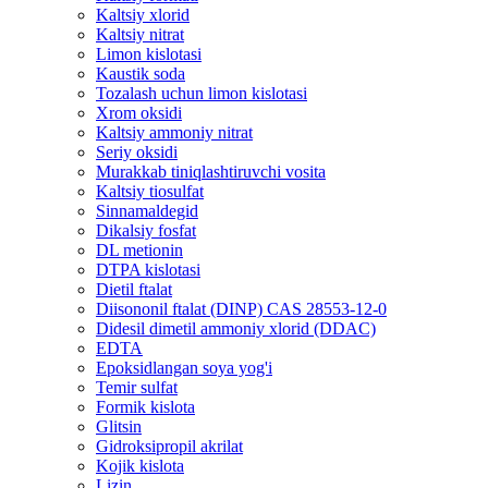
Kaltsiy xlorid
Kaltsiy nitrat
Limon kislotasi
Kaustik soda
Tozalash uchun limon kislotasi
Xrom oksidi
Kaltsiy ammoniy nitrat
Seriy oksidi
Murakkab tiniqlashtiruvchi vosita
Kaltsiy tiosulfat
Sinnamaldegid
Dikalsiy fosfat
DL metionin
DTPA kislotasi
Dietil ftalat
Diisononil ftalat (DINP) CAS 28553-12-0
Didesil dimetil ammoniy xlorid (DDAC)
EDTA
Epoksidlangan soya yog'i
Temir sulfat
Formik kislota
Glitsin
Gidroksipropil akrilat
Kojik kislota
Lizin